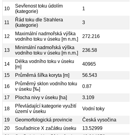
Sevřenost toku údolím
10
1
(kategorie)
Řád toku dle Strahlera
11
3
(kategorie)
Maximální nadmořská výška
12
272.216
vodního toku v úseku [m n.m.]
Minimální nadmořská výška
13
236.58
vodního toku v úseku [m n.m.]
Délka vodního toku v úseku
14
40965
[m]
15
Průměrná šířka koryta [m]
56.543
Průměrný sklon vodního toku
16
0.87
v úseku [‰]
17
Plocha nivy v úseku [ha]
3.109
Převládající kategorie využití
18
Vodní toky
území v úseku
19
Geomorfologická provincie
Česká vysočina
20
Souřadnice X začátku úseku
13.52999