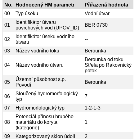
No.
Hodnocený HM parametr
Přiřazená hodnota
00
Typ úseku
Vodní útvar
Identifikátor útvaru
01
BER 0730
povrchových vod (UPOV_ID)
Identifikátor úseku vodního
02
--
útvaru
03
Název vodního toku
Berounka
Berounka od toku
04
Název vodního útvaru
Střela po Rakovnický
potok
Územní působnost s.p.
05
Berounka
Povodí
Sloučený hydromorfologický
06
7
typ
07
Hydromorfologický typ
1-2-1-3
Potenciál přínosu hrubého
08
materiálu do koryta
1
(kategorie)
09
Kategorizovaný sklon údolí
2