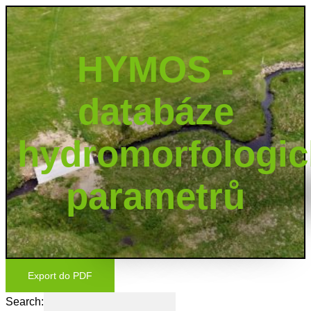
HYMOS -
databáze
hydromorfologi
parametrů
Export do PDF
Search: