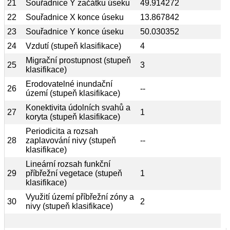
21
Souřadnice Y začátku úseku
49.914272
22
Souřadnice X konce úseku
13.867842
23
Souřadnice Y konce úseku
50.030352
24
Vzdutí (stupeň klasifikace)
4
Migrační prostupnost (stupeň
25
3
klasifikace)
Erodovatelné inundační
26
--
území (stupeň klasifikace)
Konektivita údolních svahů a
27
1
koryta (stupeň klasifikace)
Periodicita a rozsah
28
zaplavování nivy (stupeň
--
klasifikace)
Lineární rozsah funkční
29
příbřežní vegetace (stupeň
1
klasifikace)
Využití území příbřežní zóny a
30
2
nivy (stupeň klasifikace)