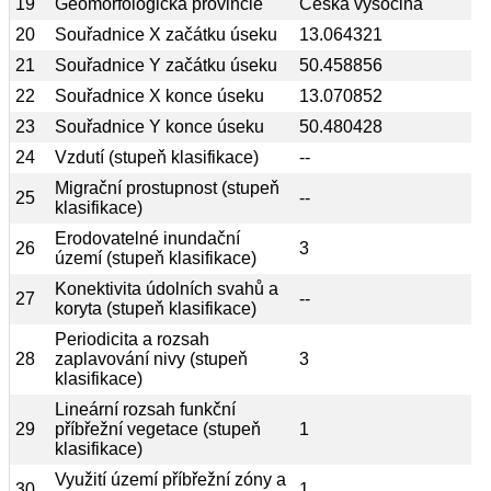
19
Geomorfologická provincie
Česká vysočina
20
Souřadnice X začátku úseku
13.064321
21
Souřadnice Y začátku úseku
50.458856
22
Souřadnice X konce úseku
13.070852
23
Souřadnice Y konce úseku
50.480428
24
Vzdutí (stupeň klasifikace)
--
Migrační prostupnost (stupeň
25
--
klasifikace)
Erodovatelné inundační
26
3
území (stupeň klasifikace)
Konektivita údolních svahů a
27
--
koryta (stupeň klasifikace)
Periodicita a rozsah
28
zaplavování nivy (stupeň
3
klasifikace)
Lineární rozsah funkční
29
příbřežní vegetace (stupeň
1
klasifikace)
Využití území příbřežní zóny a
30
1