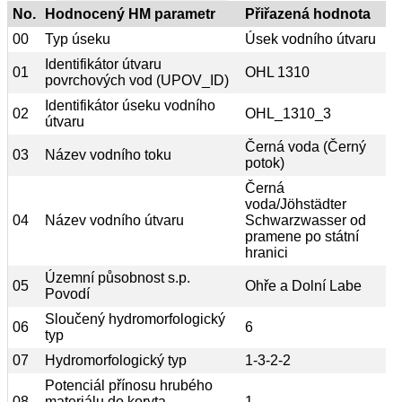
No.
Hodnocený HM parametr
Přiřazená hodnota
00
Typ úseku
Úsek vodního útvaru
Identifikátor útvaru
01
OHL 1310
povrchových vod (UPOV_ID)
Identifikátor úseku vodního
02
OHL_1310_3
útvaru
Černá voda (Černý
03
Název vodního toku
potok)
Černá
voda/Jöhstädter
04
Název vodního útvaru
Schwarzwasser od
pramene po státní
hranici
Územní působnost s.p.
05
Ohře a Dolní Labe
Povodí
Sloučený hydromorfologický
06
6
typ
07
Hydromorfologický typ
1-3-2-2
Potenciál přínosu hrubého
08
materiálu do koryta
1