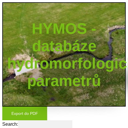
HYMOS -
databáze
hydromorfologi
parametrů
Export do PDF
Search: