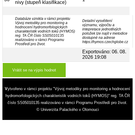
nivy (stupeň klasifikace)
Databáze vznikla v rámci projektu
Detailní vysvětlení
Vývoj metodiky pro monitoring a
významu, výpočtu a
hodnocení hydromorfologických
intepretace jednotlivých
charakteristik vodních toků (HYMOS)
položek lze najít v metodice
reg. TA ČR číslo SS05010135
dostupné na adrese
realizováno v rámci Programu
https://hymos.czechglobe.cz
Prostředí pro život.
Exportováno: 06. 08.
2026 19:08
Vrátit se na výpis hodnot
Vytvořeno v rámci projektu "Vývoj metodiky pro monitoring a hodnocení
hydromorfologických charakteristik vodních toků (HYMOS)" reg. TA ČR
číslo SS05010135 realizováno v rámci Programu Prostředí pro život.
© Univerzita Palackého v Olomouci