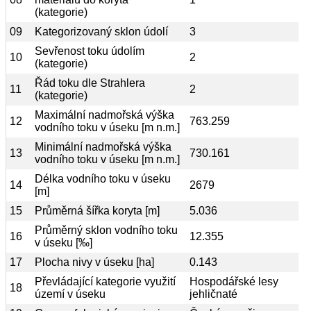
(kategorie)
09
Kategorizovaný sklon údolí
3
Sevřenost toku údolím
10
2
(kategorie)
Řád toku dle Strahlera
11
2
(kategorie)
Maximální nadmořská výška
12
763.259
vodního toku v úseku [m n.m.]
Minimální nadmořská výška
13
730.161
vodního toku v úseku [m n.m.]
Délka vodního toku v úseku
14
2679
[m]
15
Průměrná šířka koryta [m]
5.036
Průměrný sklon vodního toku
16
12.355
v úseku [‰]
17
Plocha nivy v úseku [ha]
0.143
Převládající kategorie využití
Hospodářské lesy
18
území v úseku
jehličnaté