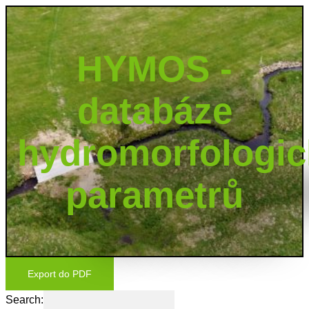
HYMOS -
databáze
hydromorfologi
parametrů
Export do PDF
Search: