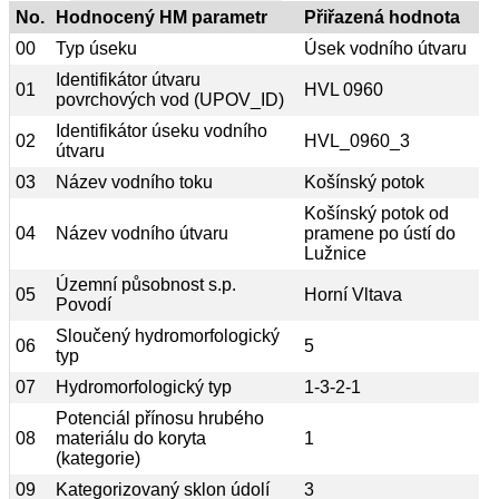
No.
Hodnocený HM parametr
Přiřazená hodnota
00
Typ úseku
Úsek vodního útvaru
Identifikátor útvaru
01
HVL 0960
povrchových vod (UPOV_ID)
Identifikátor úseku vodního
02
HVL_0960_3
útvaru
03
Název vodního toku
Košínský potok
Košínský potok od
04
Název vodního útvaru
pramene po ústí do
Lužnice
Územní působnost s.p.
05
Horní Vltava
Povodí
Sloučený hydromorfologický
06
5
typ
07
Hydromorfologický typ
1-3-2-1
Potenciál přínosu hrubého
08
materiálu do koryta
1
(kategorie)
09
Kategorizovaný sklon údolí
3