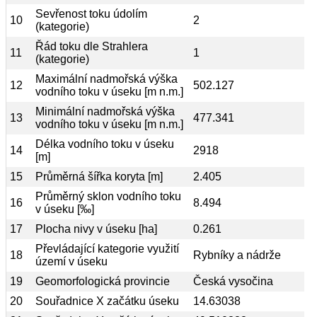
Sevřenost toku údolím
10
2
(kategorie)
Řád toku dle Strahlera
11
1
(kategorie)
Maximální nadmořská výška
12
502.127
vodního toku v úseku [m n.m.]
Minimální nadmořská výška
13
477.341
vodního toku v úseku [m n.m.]
Délka vodního toku v úseku
14
2918
[m]
15
Průměrná šířka koryta [m]
2.405
Průměrný sklon vodního toku
16
8.494
v úseku [‰]
17
Plocha nivy v úseku [ha]
0.261
Převládající kategorie využití
18
Rybníky a nádrže
území v úseku
19
Geomorfologická provincie
Česká vysočina
20
Souřadnice X začátku úseku
14.63038