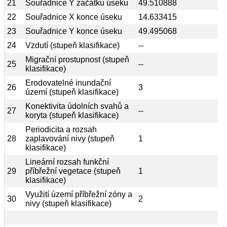
21
Souřadnice Y začátku úseku
49.510888
22
Souřadnice X konce úseku
14.633415
23
Souřadnice Y konce úseku
49.495068
24
Vzdutí (stupeň klasifikace)
--
Migrační prostupnost (stupeň
25
--
klasifikace)
Erodovatelné inundační
26
3
území (stupeň klasifikace)
Konektivita údolních svahů a
27
--
koryta (stupeň klasifikace)
Periodicita a rozsah
28
zaplavování nivy (stupeň
1
klasifikace)
Lineární rozsah funkční
29
příbřežní vegetace (stupeň
1
klasifikace)
Využití území příbřežní zóny a
30
2
nivy (stupeň klasifikace)