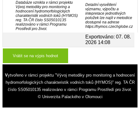
Databáze vznikla v rámci projektu
Detailní vysvětlení
Vývoj metodiky pro monitoring a
významu, výpočtu a
hodnocení hydromorfologických
intepretace jednotlivých
charakteristik vodních toků (HYMOS)
položek lze najít v metodice
reg. TA ČR číslo SS05010135
dostupné na adrese
realizováno v rámci Programu
https://hymos.czechglobe.cz
Prostředí pro život.
Exportováno: 07. 08.
2026 14:08
Vrátit se na výpis hodnot
Vytvořeno v rámci projektu "Vývoj metodiky pro monitoring a hodnocení
hydromorfologických charakteristik vodních toků (HYMOS)" reg. TA ČR
číslo SS05010135 realizováno v rámci Programu Prostředí pro život.
© Univerzita Palackého v Olomouci