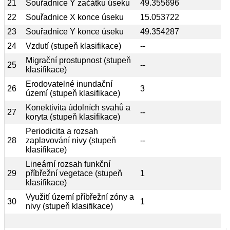
21
Souřadnice Y začátku úseku
49.355696
22
Souřadnice X konce úseku
15.053722
23
Souřadnice Y konce úseku
49.354287
24
Vzdutí (stupeň klasifikace)
--
Migrační prostupnost (stupeň
25
--
klasifikace)
Erodovatelné inundační
26
3
území (stupeň klasifikace)
Konektivita údolních svahů a
27
--
koryta (stupeň klasifikace)
Periodicita a rozsah
28
zaplavování nivy (stupeň
--
klasifikace)
Lineární rozsah funkční
29
příbřežní vegetace (stupeň
1
klasifikace)
Využití území příbřežní zóny a
30
1
nivy (stupeň klasifikace)