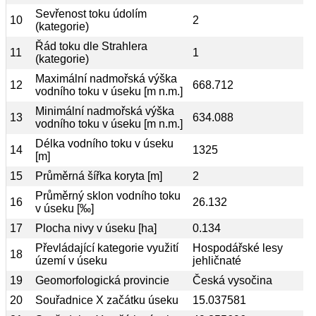
Sevřenost toku údolím
10
2
(kategorie)
Řád toku dle Strahlera
11
1
(kategorie)
Maximální nadmořská výška
12
668.712
vodního toku v úseku [m n.m.]
Minimální nadmořská výška
13
634.088
vodního toku v úseku [m n.m.]
Délka vodního toku v úseku
14
1325
[m]
15
Průměrná šířka koryta [m]
2
Průměrný sklon vodního toku
16
26.132
v úseku [‰]
17
Plocha nivy v úseku [ha]
0.134
Převládající kategorie využití
Hospodářské lesy
18
území v úseku
jehličnaté
19
Geomorfologická provincie
Česká vysočina
20
Souřadnice X začátku úseku
15.037581