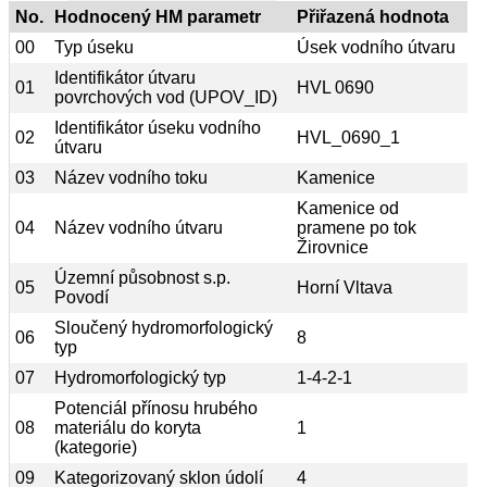
No.
Hodnocený HM parametr
Přiřazená hodnota
00
Typ úseku
Úsek vodního útvaru
Identifikátor útvaru
01
HVL 0690
povrchových vod (UPOV_ID)
Identifikátor úseku vodního
02
HVL_0690_1
útvaru
03
Název vodního toku
Kamenice
Kamenice od
04
Název vodního útvaru
pramene po tok
Žirovnice
Územní působnost s.p.
05
Horní Vltava
Povodí
Sloučený hydromorfologický
06
8
typ
07
Hydromorfologický typ
1-4-2-1
Potenciál přínosu hrubého
08
materiálu do koryta
1
(kategorie)
09
Kategorizovaný sklon údolí
4