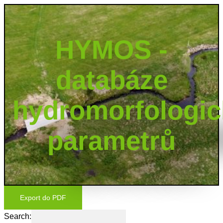
HYMOS -
databáze
hydromorfologi
parametrů
Export do PDF
Search: