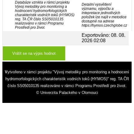
Databáze vznikla v rámci projektu
Detailní vysvětlení
Vývoj metodiky pro monitoring a
významu, výpočtu a
hodnocení hydromorfologických
intepretace jednotlivých
charakteristik vodních toků (HYMOS)
položek lze najít v metodice
reg. TA ČR číslo SS05010135
dostupné na adrese
realizováno v rámci Programu
https://hymos.czechglobe.cz
Prostředí pro život.
Exportováno: 08. 08.
2026 02:08
Vrátit se na výpis hodnot
Vytvořeno v rámci projektu "Vývoj metodiky pro monitoring a hodnocení
hydromorfologických charakteristik vodních toků (HYMOS)" reg. TA ČR
číslo SS05010135 realizováno v rámci Programu Prostředí pro život.
© Univerzita Palackého v Olomouci